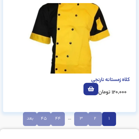
کلاه زمستانه نارنجی
120,000
تومان
1
2
3
…
44
45
بعد