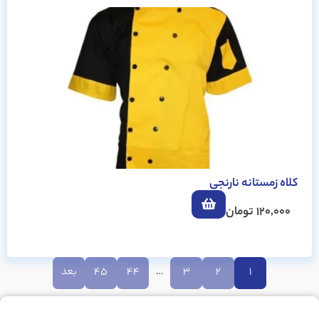
کلاه زمستانه نارنجی
120,000
تومان
1
2
3
…
44
45
بعد