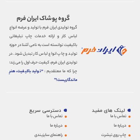
لباس کار زنانه
لباس کار مردانه
گروه پوشاک ایران فرم
لباس کار صیادی
گروه تولیدی ایران فرم با تولید و عرضه انواع
لباس کار ضد اسید
لباس کار و ارائه خدمات چاپ تبلیغاتی
لباس کار ضدآب
باکیفیت توانسته است به نامی آشنا در حوزه
لباس کار ضدگاز
تولید و چاپ انواع لباس کار تبدیل شود. در
لباس کار کتان
تولیدی ایران فرم، کیفیت حرف اول را می زند؛
لباس کار لی (جین)
چرا که ما معتقدیم :
“تولید باکیفیت، هنرِ
لباس کار مکانیکی
ماندگاریست!”
لباس کار مهندسی
لباس کار نخی
لباس کار نسوز
لباس کار نگهبانی
لینک های مفید
دسترسی سریع
لباس کار هتل
تماس با ما
تماس با ما
لباس ورزشی
درباره ما
درباره ما
هودی و سویشرت کار
چاپ روی تیشرت
راهنمای سایزبندی